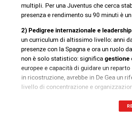
multipli. Per una Juventus che cerca stabil
presenza e rendimento su 90 minuti è un 
2) Pedigree internazionale e leadership
un curriculum di altissimo livello: anni d
presenze con la Spagna e ora un ruolo da
non è solo statistico: significa
gestione 
europee e capacità di guidare un reparto
in ricostruzione, avrebbe in De Gea un ri
livello di concentrazione e organizzazio
3) Parate decisive e rendimento nelle p
R
numeri stagionali mostrano come De Gea 
di Conference/Europa League e in match di
hanno cambiato l’esito di partite e qualif