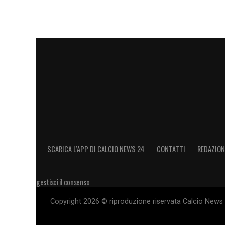
ravvicinata e nei riflessi lo rende partic
anni, ha pagato errori individuali e incert
punti con interventi singoli è un fattore 
SCARICA L’APP DI CALCIO NEWS 24
CONTATTI
REDAZION
gestisci il consenso
Copyright 2026 © riproduzione riservata Calcio News 2