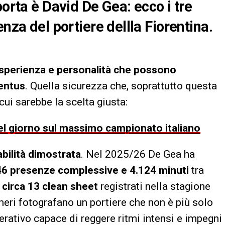
porta è David De Gea: ecco i tre
nza del portiere dellla Fiorentina.
esperienza e personalità che possono
ventus
. Quella sicurezza che, soprattutto questa
cui sarebbe la scelta giusta:
 del giorno sul massimo campionato italiano
abilità dimostrata
. Nel 2025/26 De Gea ha
46 presenze complessive e 4.124 minuti
tra
n
circa 13 clean sheet
registrati nella stagione
eri fotografano un portiere che non è più solo
rativo capace di reggere ritmi intensi e impegni