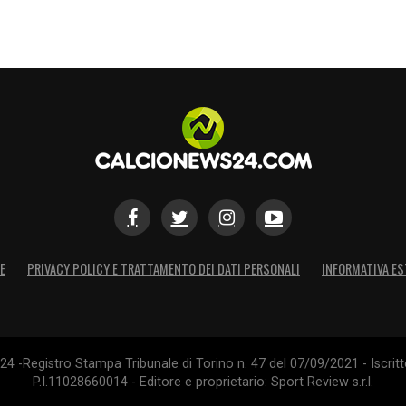
olarmente adatto a una Juventus che, negli ultimi
ezze tra i pali. Avere un portiere che sa “rubare”
che incide direttamente sulla classifica.
E
PRIVACY POLICY E TRATTAMENTO DEI DATI PERSONALI
INFORMATIVA ES
4 -Registro Stampa Tribunale di Torino n. 47 del 07/09/2021 - Iscritt
P.I.11028660014 - Editore e proprietario: Sport Review s.r.l.