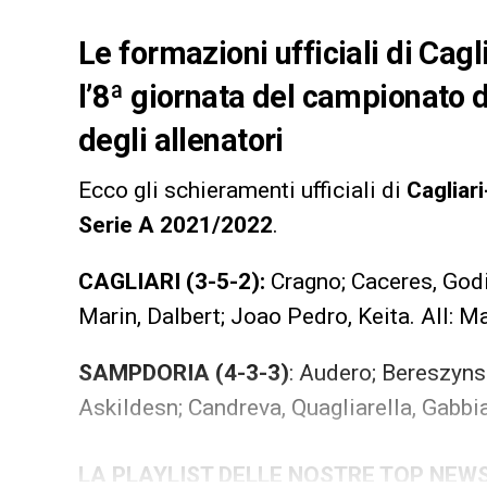
Le formazioni ufficiali di Cag
l’8ª giornata del campionato 
degli allenatori
Ecco gli schieramenti ufficiali di
Cagliar
Serie A 2021/2022
.
CAGLIARI (3-5-2):
Cragno; Caceres, Godi
Marin, Dalbert; Joao Pedro, Keita. All: M
SAMPDORIA (4-3-3)
: Audero; Bereszynsk
Askildesn; Candreva, Quagliarella, Gabbiad
LA PLAYLIST DELLE NOSTRE TOP NEW