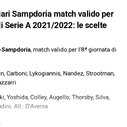
liari Sampdoria match valido per
di Serie A 2021/2022: le scelte
i-Sampdoria
, match valido per l’8ª giornata di
n, Carboni; Lykogiannis, Nandez, Strootman,
azzarri
i, Yoshida, Colley, Augello; Thorsby, Silva,
ini. All.: D’Aversa
S