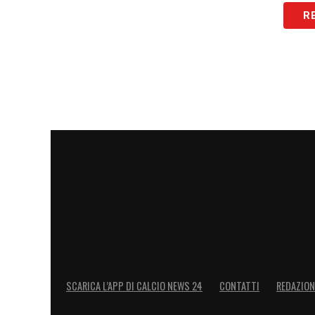
R
SCARICA L’APP DI CALCIO NEWS 24
CONTATTI
REDAZION