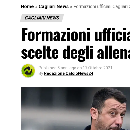
Home
»
Cagliari News
»
Formazioni ufficiali Cagliari
CAGLIARI NEWS
Formazioni uffici
scelte degli allen
Published
5 anni ago
on
17 Ottobre 2021
By
Redazione CalcioNews24