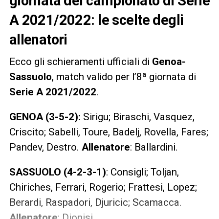
giornata del campionato di Serie
A 2021/2022: le scelte degli
allenatori
Ecco gli schieramenti ufficiali di
Genoa-
Sassuolo
, match valido per l’8ª giornata di
Serie A 2021/2022
.
GENOA (3-5-2):
Sirigu; Biraschi, Vasquez,
Criscito; Sabelli, Toure, Badelj, Rovella, Fares;
Pandev, Destro.
Allenatore
: Ballardini.
SASSUOLO (4-2-3-1)
: Consigli; Toljan,
Chiriches, Ferrari, Rogerio; Frattesi, Lopez;
Berardi, Raspadori, Djuricic; Scamacca.
Allenatore
: Dionisi.