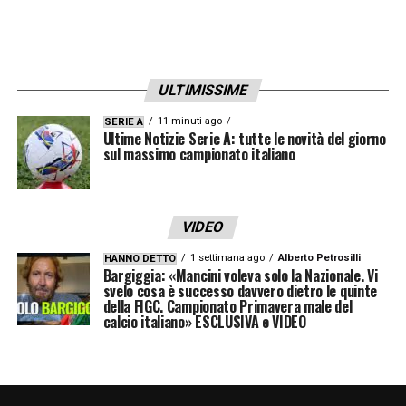
Il dossier
Frattesi Inter
si è quindi
complicato rapidamente. La volontà del
ULTIMISSIME
giocatore è ormai chiara: individuare una
soluzione già a gennaio, preferibilmente in un
11 minuti ago
SERIE A
Ultime Notizie Serie A: tutte le novità del giorno
ambiente che gli garantisca centralità e
sul massimo campionato italiano
continuità. La Juventus osserva con
attenzione e valuta i margini per un affondo,
VIDEO
mentre l’Inter dovrà decidere se trattenere un
1 settimana ago
Alberto Petrosilli
HANNO DETTO
calciatore scontento o aprire a una cessione
Bargiggia: «Mancini voleva solo la Nazionale. Vi
svelo cosa è successo davvero dietro le quinte
potenzialmente clamorosa.
della FIGC. Campionato Primavera male del
calcio italiano» ESCLUSIVA e VIDEO
Le prossime settimane definireanno il futuro
di una delle mezzali più discusse del
panorama italiano.