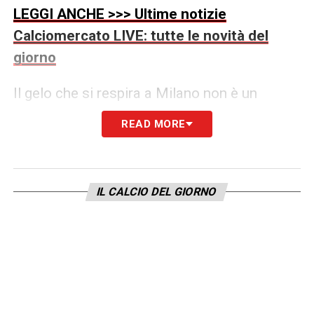
LEGGI ANCHE >>> Ultime notizie
Calciomercato LIVE: tutte le novità del
giorno
Il gelo che si respira a Milano non è un
dettaglio. Le promesse estive di Cristian
READ MORE
Chivu non hanno trovato conferma sul
campo: nelle gerarchie della mediana,
Frattesi è stato continuamente scavalcato
IL CALCIO DEL GIORNO
da Sucic e Zielinski, finendo con il perdere
spazio e convinzione. Il suo malumore è
cresciuto progressivamente fino a portarlo a
una decisione drastica: bloccare il rinnovo
fino al 2030, trattativa che solo a settembre
sembrava vicinissima alla firma.