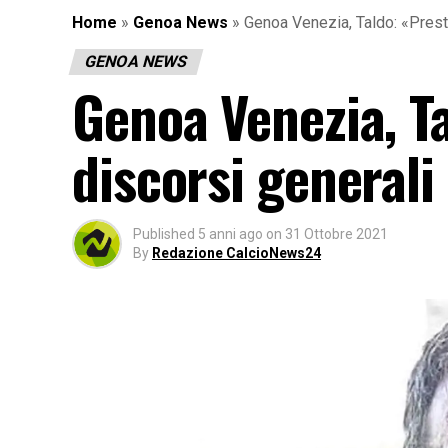
Home
»
Genoa News
»
Genoa Venezia, Taldo: «Presto
GENOA NEWS
Genoa Venezia, Ta
discorsi generali
Published
5 anni ago
on
31 Ottobre 2021
By
Redazione CalcioNews24