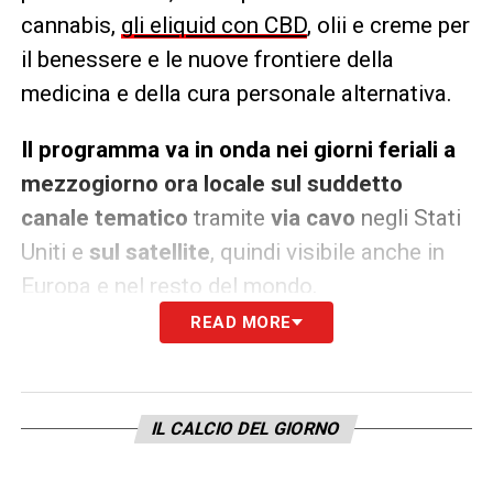
cannabis,
gli eliquid con CBD
, olii e creme per
il benessere e le nuove frontiere della
medicina e della cura personale alternativa.
Il programma
va in onda nei giorni feriali a
mezzogiorno
ora locale s
u
l suddetto
canale
tematico
tramite
via cavo
negli Stati
Uniti e
sul satellite
, quindi visibile anche in
Europa e nel resto del mondo.
READ MORE
L’obiettivo d
el
programma
Nutritional Living
I redattori del programma
Nutritional
IL CALCIO DEL GIORNO
Living
intendono raggiungere un obiettivo