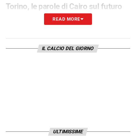
Torino, le parole di Cairo sul futuro
del club
READ MORE
IL CALCIO DEL GIORNO
Torino, le parole di Cairo sul futuro del club –
CalcioNews24.com
Cairo
ha confermato che il suo impegno
ULTIMISSIME