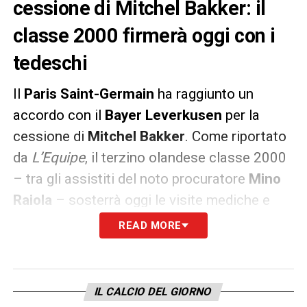
cessione di Mitchel Bakker: il
classe 2000 firmerà oggi con i
tedeschi
Il
Paris Saint-Germain
ha raggiunto un
accordo con il
Bayer
Leverkusen
per la
cessione di
Mitchel
Bakker
. Come riportato
da
L’Equipe
, il terzino olandese classe 2000
– tra gli assistiti del noto procuratore
Mino
Raiola
– sosterrà oggi le visite mediche e
firmerà il nuovo contratto con il club tedesco
READ MORE
fino 2026.
LA PLAYLIST DELLE NOSTRE TOP NEWS
IL CALCIO DEL GIORNO