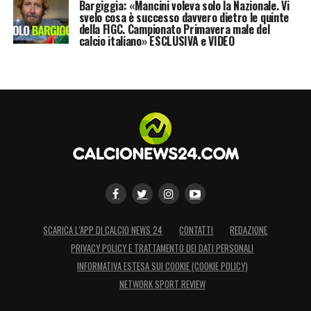
Bargiggia: «Mancini voleva solo la Nazionale. Vi
svelo cosa è successo davvero dietro le quinte
della FIGC. Campionato Primavera male del
calcio italiano» ESCLUSIVA e VIDEO
SCARICA L’APP DI CALCIO NEWS 24
CONTATTI
REDAZIONE
PRIVACY POLICY E TRATTAMENTO DEI DATI PERSONALI
INFORMATIVA ESTESA SUI COOKIE (COOKIE POLICY)
NETWORK SPORT REVIEW