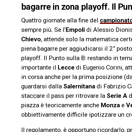
bagarre in zona playoff. Il Pun
Quattro giornate alla fine del
campionato
sempre più. Se l’
Empoli
di Alessio Dionis
Chievo
, attende solo la matematica certez
piena bagarre per aggiudicarsi il 2° post
playoff. Il Punto sulla B: restando in te
importante il
Lecce
di Eugenio Corini, a
in corsa anche per la prima posizione (da 
guardarsi dalla
Salernitana
di Fabrizio Ca
staccare il pass per ritrovare la
Serie A
d
piazza è teoricamente anche
Monza
e
V
obbiettivamente difficile ipotizzare un c
Il regolamento, è opportuno ricordarlo, p