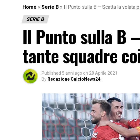
Home
»
Serie B
»
Il Punto sulla B – Scatta la volata 
SERIE B
Il Punto sulla B –
tante squadre co
Published
5 anni ago
on
28 Aprile 2021
By
Redazione CalcioNews24