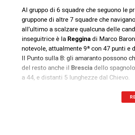
Al gruppo di 6 squadre che seguono le pri
gruppone di altre 7 squadre che navigano
all’ultimo a scalzare qualcuna delle can
inseguitrice è la
Reggina
di Marco Baroni
notevole, attualmente 9ª con 47 punti e d
Il Punto sulla B: gli amaranto possono ch
del resto anche il
Brescia
dello spagnolo 
a 44, e distanti 5 lunghezze dal Chievo.
Più difficile, ma non impossibile, una ri
R
Pordenone
e
Vicenza
(13ª e 14ª con 41)
con 40 punti dopo l’esonero di Alessandro
annuncia agguerrita, con 13 squadre pron
6 posti utili a disputare i playoff e 12 p