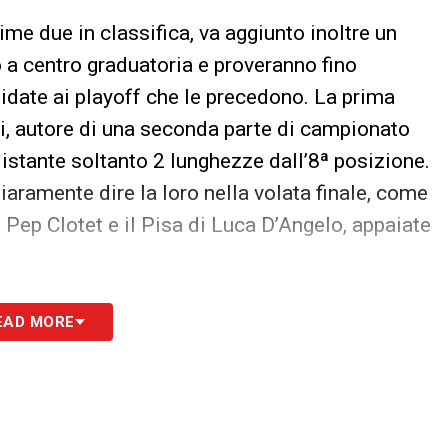
me due in classifica, va aggiunto inoltre un
 a centro graduatoria e proveranno fino
didate ai playoff che le precedono. La prima
, autore di una seconda parte di campionato
istante soltanto 2 lunghezze dall’8ª posizione.
iaramente dire la loro nella volata finale, come
Pep Clotet e il Pisa di Luca D’Angelo, appaiate
monta di
Cremonese
(12ª con 43 punti),
EAD MORE
 e del
Frosinone
, scivolato in 15ª posizione
 Nesta e l’arrivo di Fabio Grosso. La lotta si
te ad una bagarre senza esclusione di colpi per
unti ancora a disposizione.