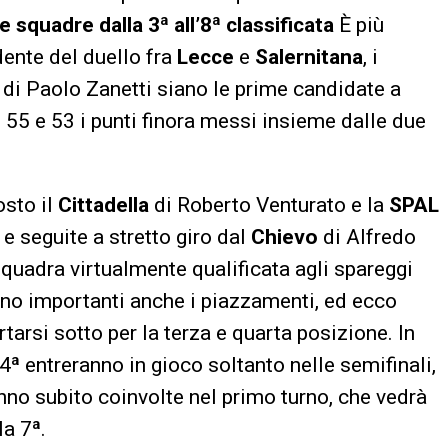
le squadre dalla 3ª all’8ª classificata
È più
ente del duello fra
Lecce
e
Salernitana
, i
i di Paolo Zanetti siano le prime candidate a
 55 e 53 i punti finora messi insieme dalle due
osto il
Cittadella
di Roberto Venturato e la
SPAL
 e seguite a stretto giro dal
Chievo
di Alfredo
squadra virtualmente qualificata agli spareggi
no importanti anche i piazzamenti, ed ecco
arsi sotto per la terza e quarta posizione. In
 4ª entreranno in gioco soltanto nelle semifinali,
anno subito coinvolte nel primo turno, che vedrà
la 7ª.