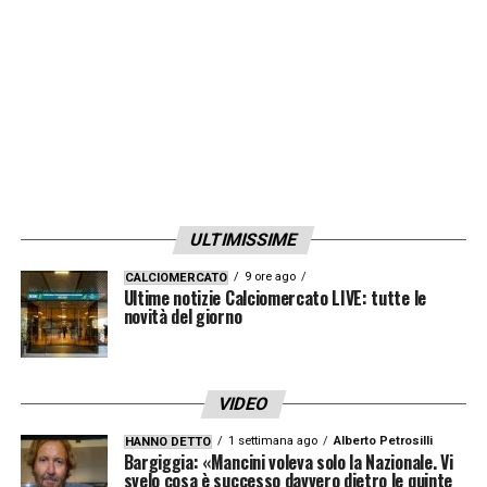
resto del gruppo
(come aveva già fatto alla
vigilia del match in campionato contro il
Cadice, dove però era stato preservato).
Il
calciatore sarà regolarmente presente per la
gara contro i nerazzurri e partirà tra i titolari
.
LA PLAYLIST DELLE NOSTRE TOP NEWS
ULTIMISSIME
9 ore ago
CALCIOMERCATO
Ultime notizie Calciomercato LIVE: tutte le
novità del giorno
VIDEO
1 settimana ago
Alberto Petrosilli
HANNO DETTO
Bargiggia: «Mancini voleva solo la Nazionale. Vi
svelo cosa è successo davvero dietro le quinte