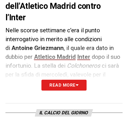
dell’Atletico Madrid contro
l’Inter
Nelle scorse settimane c’era il punto
interrogativo in merito alle condizioni
di
Antoine Griezmann
, il quale era dato in
dubbio per
Atletico Madrid
Inter
dopo il suo
infortunio. La stella dei
Colchoneros
ci sarà
per la sfida di mercoledì, valevole per il
ritorno degli Ottavi di Finale di Champions
READ MORE
League?
La risposta è sì. A riferirlo è
Mundo
IL CALCIO DEL GIORNO
Deportivo
, che spiega come il
francese oggi
si sia allenato regolarmente insieme al