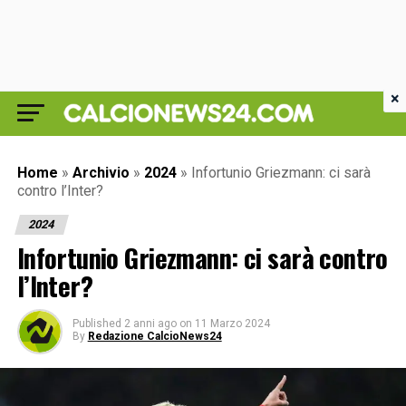
×
Home
»
Archivio
»
2024
»
Infortunio Griezmann: ci sarà
contro l’Inter?
2024
Infortunio Griezmann: ci sarà contro
l’Inter?
Published
2 anni ago
on
11 Marzo 2024
By
Redazione CalcioNews24