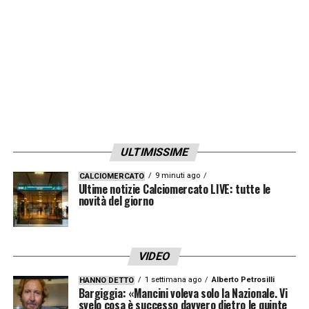
quello che hanno fatto per me
».
LA PLAYLIST DELLE NOSTRE TOP NEWS
ULTIMISSIME
9 minuti ago
CALCIOMERCATO
Ultime notizie Calciomercato LIVE: tutte le
novità del giorno
VIDEO
1 settimana ago
Alberto Petrosilli
HANNO DETTO
Bargiggia: «Mancini voleva solo la Nazionale. Vi
svelo cosa è successo davvero dietro le quinte