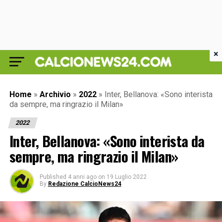
×
Home
»
Archivio
»
2022
»
Inter, Bellanova: «Sono interista
da sempre, ma ringrazio il Milan»
2022
Inter, Bellanova: «Sono interista da
sempre, ma ringrazio il Milan»
Published
4 anni ago
on
19 Luglio 2022
By
Redazione CalcioNews24