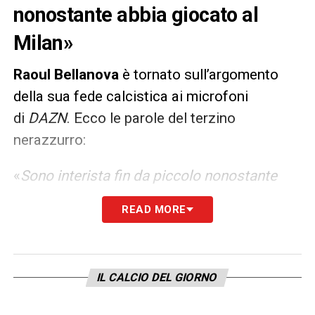
nonostante abbia giocato al
Milan»
Raoul Bellanova
è tornato sull’argomento
della sua fede calcistica ai microfoni
di
DAZN
. Ecco le parole del terzino
nerazzurro:
«
Sono interista fin da piccolo nonostante
abbia giocato al Milan. Me la ricordo bene la
READ MORE
foto con la maglia del Milan, avevo sei anni e
a quell’età fai le cose senza pensarci: sono
interista fin da bambino. Ma il Milan devo
IL CALCIO DEL GIORNO
solo ringraziarlo, se sono qua è grazie a loro
che hanno creduto in me, non negherò mai