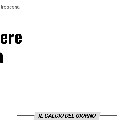
retroscena
iere
a
IL CALCIO DEL GIORNO