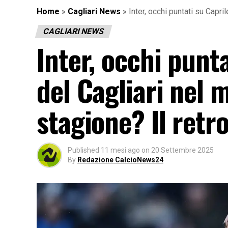
Home
»
Cagliari News
»
Inter, occhi puntati su Capri
CAGLIARI NEWS
Inter, occhi punta
del Cagliari nel 
stagione? Il retr
Published
11 mesi ago
on
20 Settembre 2025
By
Redazione CalcioNews24