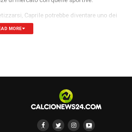
tizzarsi, Caprile potrebbe diventare uno dei
ma finestra di mercato. Il Cagliari, dal canto suo,
EAD MORE
mettere il rendimento immediato della squadra,
ortiere nel corso della stagione.
 di prova fondamentale per Elia Caprile,
a dimostrare di poter competere stabilmente ai
S