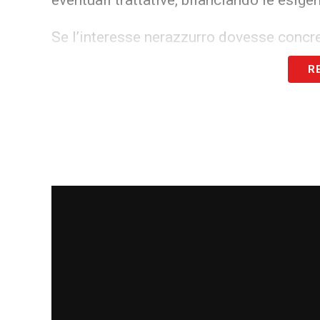
Se l’interesse nerazzurro dovesse concre
giovani italiani più richiesti nella prossi
R
valuterà eventuali offerte senza compro
puntando a valorizzare ulteriormente il p
La Serie A 2025/26 sarà dunque un banco
chiamato a confermare le sue qualità e 
massimi livelli del calcio italiano.
LA PLAYLIST DELLE NOSTRE TOP NEW