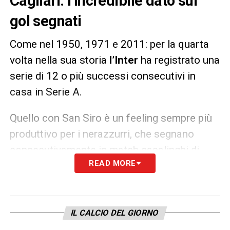
Cagliari: l’incredibile dato sui
gol segnati
Come nel 1950, 1971 e 2011: per la quarta
volta nella sua storia
l’Inter
ha registrato una
serie di 12 o più successi consecutivi in
casa in Serie A.
Quello con San Siro è un feeling sempre più
produttivo per i nerazzurri, che segnano
consecutivamente in match casalinghi di
READ MORE
campionato dal 22 luglio scorso contro la
Fiorentina: fra vecchia e nuova stagione, i
nerazzurri segnano al “Meazza” da
16
partite di fila, totale di 41 marcature
.
IL CALCIO DEL GIORNO