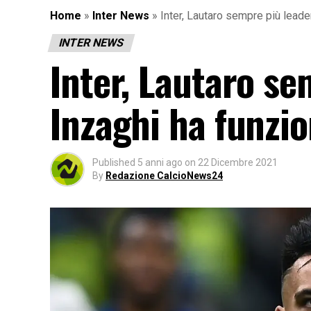
Home
»
Inter News
»
Inter, Lautaro sempre più leader
INTER NEWS
Inter, Lautaro se
Inzaghi ha funzi
Published
5 anni ago
on
22 Dicembre 2021
By
Redazione CalcioNews24