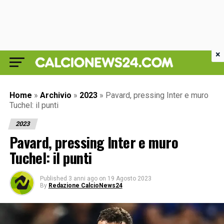
×
Home
»
Archivio
»
2023
»
Pavard, pressing Inter e muro
Tuchel: il punti
2023
Pavard, pressing Inter e muro
Tuchel: il punti
Published
3 anni ago
on
19 Agosto 2023
By
Redazione CalcioNews24