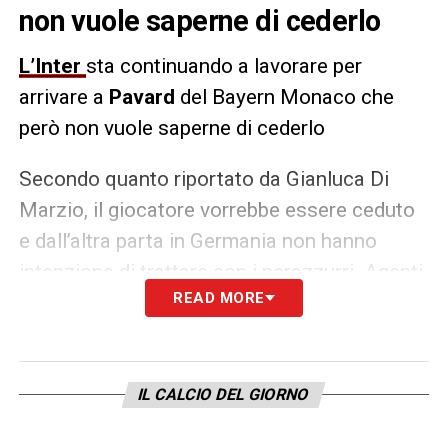
non vuole saperne di cederlo
L’Inter
sta continuando a lavorare per
arrivare a
Pavard
del Bayern Monaco che
però non vuole saperne di cederlo
Secondo quanto riportato da Gianluca Di
Marzio, il giocatore vorrebbe essere ceduto
e dall’altra parta in Germania non hanno
intenzione di trattare con i nerazzurri. Agenti
READ MORE
e Marotta non sono stati avvisati e
proseguiranno la trattativa per il giocatore
cercando di arrivare a una cifra importante
per convincere i bavaresi.
IL CALCIO DEL GIORNO