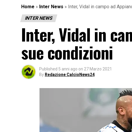
Home
»
Inter News
»
Inter, Vidal in campo ad Appian
INTER NEWS
Inter, Vidal in c
sue condizioni
Published
5 anni ago
on
27 Marzo 2021
By
Redazione CalcioNews24