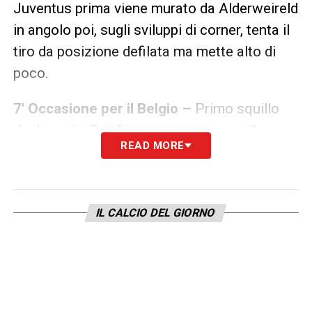
Juventus prima viene murato da Alderweireld
in angolo poi, sugli sviluppi di corner, tenta il
tiro da posizione defilata ma mette alto di
poco.
7′ Occasione per il Belgio –
Primo squillo
degli ospiti. Batshuayi recupera un pallone
READ MORE
respinto male dalla difesa azzurra, ma mette
sopra la traversa.
13′ Ammonito Vertonghen –
Il capitano del
IL CALCIO DEL GIORNO
Belgio sanzionato per un intervento in ritardo
su Berardi.
18′ Ci prova Berardi –
Sinistro dalla lunga
distanza dell’attaccante del Sassuolo. Il