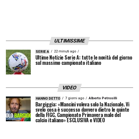
tentativo, deviato da Denayer, viene respinto
da Courtois.
20′ Italia in avanti –
Chiesa imbuca in area
ULTIMISSIME
per Raspadori, ma il tiro del giovane
attaccante viene chiuso in angolo all’ultimo
22 minuti ago
SERIE A
Ultime Notizie Serie A: tutte le novità del giorno
momento da Castagne.
sul massimo campionato italiano
24′ Risponde il Belgio –
Calcio d’angolo
dalla sinistra, Alderweireld anticipa tutti ma il
VIDEO
suo colpo di testa viene bloccato da
7 giorni ago
Alberto Petrosilli
HANNO DETTO
Bargiggia: «Mancini voleva solo la Nazionale. Vi
Donnarumma.
svelo cosa è successo davvero dietro le quinte
della FIGC. Campionato Primavera male del
calcio italiano» ESCLUSIVA e VIDEO
25′ INCROCIO DEI PALI PER IL BELGIO –
Discesa di Batshuayi sulla fascia che serve