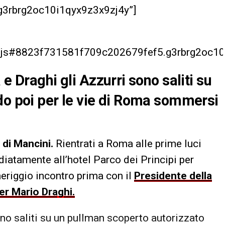
3rbrg2oc10i1qyx9z3x9zj4y”]
er.js#8823f731581f709c202679fef5.g3rbrg2oc10
e Draghi gli Azzurri sono saliti su
do poi per le vie di Roma sommersi
a di Mancini.
Rientrati a Roma alle prime luci
ediatamente all’hotel Parco dei Principi per
eriggio incontro prima con il
Presidente della
er Mario Draghi.
no saliti su un pullman scoperto autorizzato