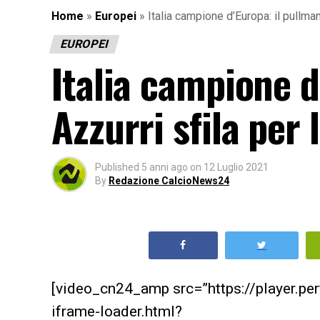
Home
»
Europei
»
Italia campione d’Europa: il pullma
EUROPEI
Italia campione d
Azzurri sfila per
Published
5 anni ago
on
12 Luglio 2021
By
Redazione CalcioNews24
[video_cn24_amp src=”https://player.p
iframe-loader.html?