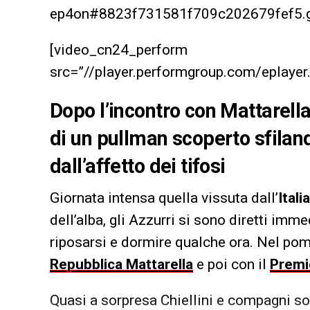
ep4on#8823f731581f709c202679fef5.g
[video_cn24_perform
src=”//player.performgroup.com/eplay
Dopo l’incontro con Mattarella 
di un pullman scoperto sfilan
dall’affetto dei tifosi
Giornata intensa quella vissuta dall’
Itali
dell’alba, gli Azzurri si sono diretti imm
riposarsi e dormire qualche ora. Nel pom
Repubblica Mattarella
e poi con il
Premi
Quasi a sorpresa Chiellini e compagni so