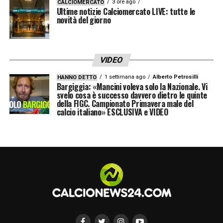
3 ore ago
CALCIOMERCATO
Ultime notizie Calciomercato LIVE: tutte le
Moise Kean (Fiorentina), Daniel Maldini
novità del giorno
(Atalanta), Riccardo Orsolini (Bologna),
Matteo Politano (Napoli), Giacomo
Raspadori (Atletico Madrid), Mateo Retegui
VIDEO
(Al-Qadsiah), Gianluca Scamacca (Atalanta),
1 settimana ago
Alberto Petrosilli
HANNO DETTO
Bargiggia: «Mancini voleva solo la Nazionale. Vi
Mattia Zaccagni (
Lazio
).
svelo cosa è successo davvero dietro le quinte
della FIGC. Campionato Primavera male del
calcio italiano» ESCLUSIVA e VIDEO
Stadio di Bergamo verso il tutto
esaurito
Per la gara interna contro l’Estonia si
prevede un’atmosfera elettrizzante: già
venduti oltre 18.000 biglietti, con lo stadio
vicino al
sold out
. Un segnale di grande