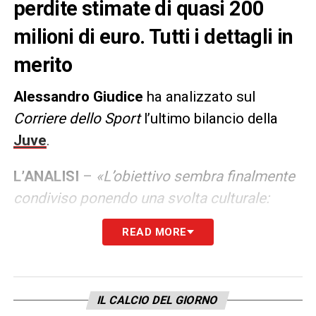
perdite stimate di quasi 200
milioni di euro. Tutti i dettagli in
merito
Alessandro Giudice
ha analizzato sul
Corriere dello Sport
l’ultimo bilancio della
Juve
.
L’ANALISI
–
«L’obiettivo sembra finalmente
condiviso ponendo una svolta culturale:
‘l’unica cosa che conta’ non sarà vincere ma
READ MORE
pareggiare i conti. L’obiettivo minimo, come
per tutti i club di vertice, è il quarto posto in
campionato e l’approdo agli ottavi di
IL CALCIO DEL GIORNO
Champions. Tutto il di più sarà motivo di