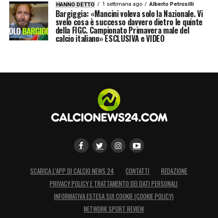
1 settimana ago
Alberto Petrosilli
HANNO DETTO
Bargiggia: «Mancini voleva solo la Nazionale. Vi
svelo cosa è successo davvero dietro le quinte
della FIGC. Campionato Primavera male del
calcio italiano» ESCLUSIVA e VIDEO
SCARICA L’APP DI CALCIO NEWS 24
CONTATTI
REDAZIONE
PRIVACY POLICY E TRATTAMENTO DEI DATI PERSONALI
INFORMATIVA ESTESA SUI COOKIE (COOKIE POLICY)
NETWORK SPORT REVIEW