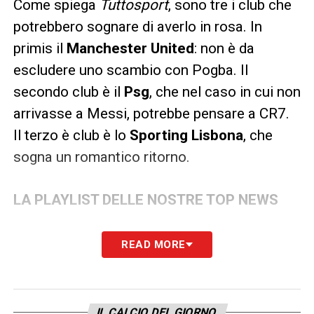
Come spiega
Tuttosport
, sono tre i club che
potrebbero sognare di averlo in rosa. In
primis il
Manchester United
: non è da
escludere uno scambio con Pogba. Il
secondo club è il
Psg
, che nel caso in cui non
arrivasse a Messi, potrebbe pensare a CR7.
Il terzo è club è lo
Sporting Lisbona
, che
sogna un romantico ritorno.
LA PLAYLIST DELLE NOSTRE TOP NEWS
READ MORE
IL CALCIO DEL GIORNO