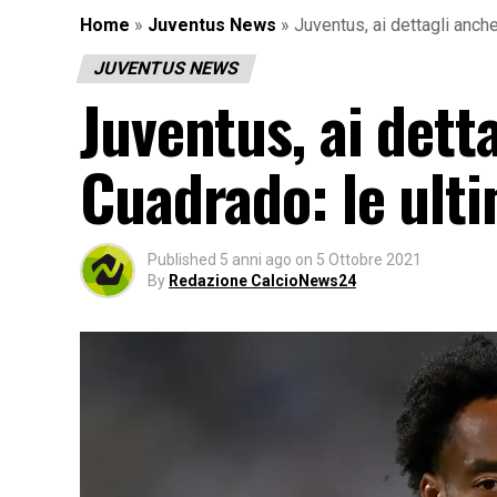
Home
»
Juventus News
»
Juventus, ai dettagli anche
JUVENTUS NEWS
Juventus, ai detta
Cuadrado: le ult
Published
5 anni ago
on
5 Ottobre 2021
By
Redazione CalcioNews24