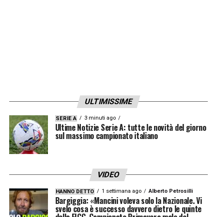
ULTIMISSIME
3 minuti ago
SERIE A
Ultime Notizie Serie A: tutte le novità del giorno
sul massimo campionato italiano
VIDEO
1 settimana ago
Alberto Petrosilli
HANNO DETTO
Bargiggia: «Mancini voleva solo la Nazionale. Vi
svelo cosa è successo davvero dietro le quinte