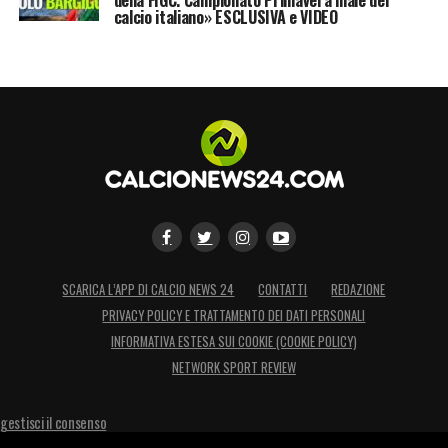
della FIGC. Campionato Primavera male del
calcio italiano» ESCLUSIVA e VIDEO
SCARICA L’APP DI CALCIO NEWS 24
CONTATTI
REDAZIONE
PRIVACY POLICY E TRATTAMENTO DEI DATI PERSONALI
INFORMATIVA ESTESA SUI COOKIE (COOKIE POLICY)
NETWORK SPORT REVIEW
gestisci il consenso