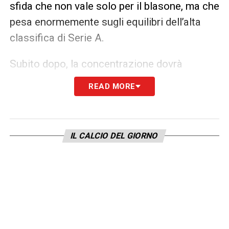
sfida che non vale solo per il blasone, ma che
pesa enormemente sugli equilibri dell’alta
classifica di Serie A.
Subito dopo, la concentrazione dovrà
spostarsi sull’Europa per il
delicato playoff
READ MORE
di Champions League contro il Galatasaray
.
Un incrocio continentale da “dentro o fuori”,
che determinerà il prosieguo del cammino
IL CALCIO DEL GIORNO
internazionale della
Vecchia Signora
e
inciderà sui bilanci sportivi ed economici
della stagione.
Dirigenza compatta al fianco di
Spalletti