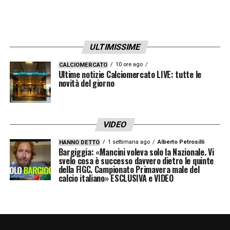
Elkann ha seguito con grande attenzione
l’intera seduta di allenamento condotta da
Luciano Spalletti
.
ULTIMISSIME
10 ore ago
CALCIOMERCATO
A bordo campo, a fare quadrato attorno
Ultime notizie Calciomercato LIVE: tutte le
novità del giorno
all’allenatore e ai giocatori, era presente
l’intero stato maggiore del club al gran
completo: il CEO
Damien Comolli
, il
VIDEO
Technical Director
François Modesto
e il
1 settimana ago
Alberto Petrosilli
HANNO DETTO
Director of Football Strategy
Giorgio
Bargiggia: «Mancini voleva solo la Nazionale. Vi
svelo cosa è successo davvero dietro le quinte
Chiellini
.
della FIGC. Campionato Primavera male del
calcio italiano» ESCLUSIVA e VIDEO
L’immagine restituita è quella di un
club
solido, unito e pronto a remare in un’unica
direzione
. Un’iniezione di fiducia e