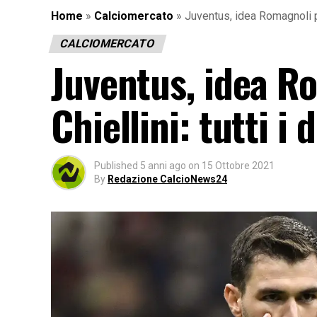
Home
»
Calciomercato
»
Juventus, idea Romagnoli per
CALCIOMERCATO
Juventus, idea Ro
Chiellini: tutti i 
Published
5 anni ago
on
15 Ottobre 2021
By
Redazione CalcioNews24