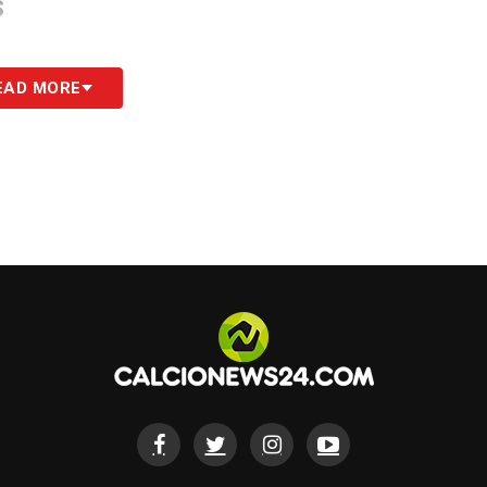
S
EAD MORE