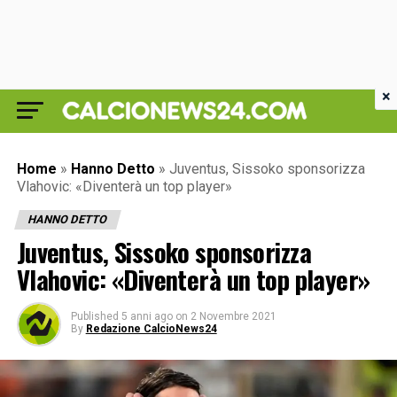
×
Home
»
Hanno Detto
»
Juventus, Sissoko sponsorizza
Vlahovic: «Diventerà un top player»
HANNO DETTO
Juventus, Sissoko sponsorizza
Vlahovic: «Diventerà un top player»
Published
5 anni ago
on
2 Novembre 2021
By
Redazione CalcioNews24