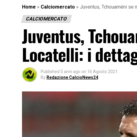
Home
»
Calciomercato
»
Juventus, Tchouaméni se non
CALCIOMERCATO
Juventus, Tchoua
Locatelli: i dettag
Published
5 anni ago
on
16 Agosto 2021
By
Redazione CalcioNews24