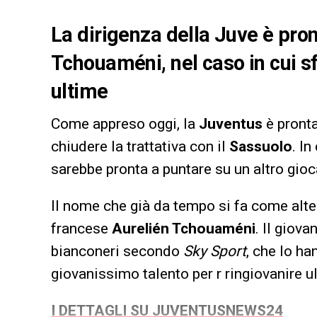
La dirigenza della Juve è pron
Tchouaméni, nel caso in cui sf
ultime
Come appreso oggi, la
Juventus
è pronta
chiudere la trattativa con il
Sassuolo
. I
sarebbe pronta a puntare su un altro gioc
Il nome che già da tempo si fa come alte
francese
Aurelién Tchouaméni
. Il giova
bianconeri secondo
Sky Sport
, che lo h
giovanissimo talento per r ringiovanire u
I DETTAGLI SU JUVENTUSNEWS24