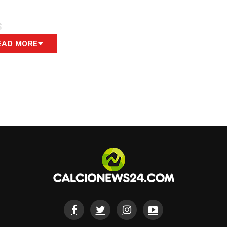
S
EAD MORE