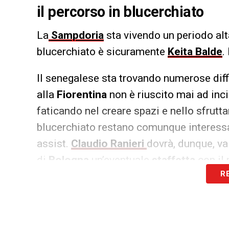
il percorso in blucerchiato
La
Sampdoria
sta vivendo un periodo al
blucerchiato è sicuramente
Keita Balde
.
Il senegalese sta trovando numerose diffi
alla
Fiorentina
non è riuscito mai ad inci
faticando nel creare spazi e nello sfrutta
blucerchiato restano comunque interessant
assist.
Claudio Ranieri
dovrà, dunque, val
di
Bologna
un’eventuale
staffetta
con il 
R
LA PLAYLIST DELLE NOSTRE TOP NEW