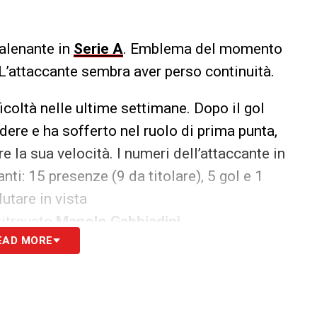
talenante in
Serie A
. Emblema del momento
 L’attaccante sembra aver perso continuità.
coltà nelle ultime settimane. Dopo il gol
dere e ha sofferto nel ruolo di prima punta,
re la sua velocità. I numeri dell’attaccante in
i: 15 presenze (9 da titolare), 5 gol e 1
utare in vista
ritrovato
Manolo Gabbiadini
.
EAD MORE
S