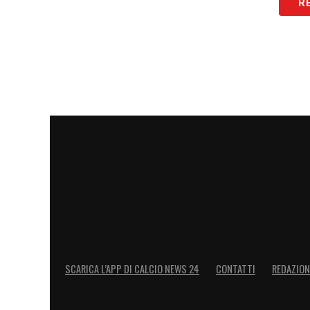
R
SCARICA L’APP DI CALCIO NEWS 24
CONTATTI
REDAZION