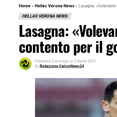
Home
»
Hellas Verona News
»
Lasagna: «Volevamo vi
HELLAS VERONA NEWS
Lasagna: «Volevam
contento per il g
Published
5 anni ago
on
3 Aprile 2021
By
Redazione CalcioNews24