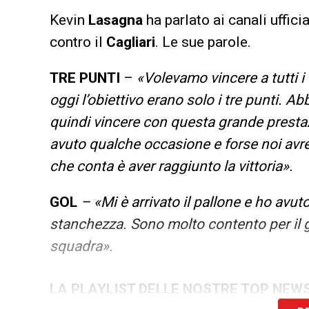
Kevin
Lasagna
ha parlato ai canali uffici
contro il
Cagliari
. Le sue parole.
TRE PUNTI
–
«
Volevamo vincere a tutti i 
oggi l’obiettivo erano solo i tre punti.
quindi vincere con questa grande prestazi
avuto qualche occasione e forse noi avr
che conta è aver raggiunto la vittoria».
GOL
– «Mi è arrivato il pallone e ho avuto
stanchezza. Sono molto contento per il 
squadra».
LA PLAYLIST DELLE NOSTRE TOP NEW