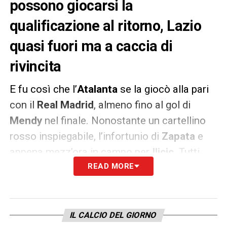
possono giocarsi la
qualificazione al ritorno, Lazio
quasi fuori ma a caccia di
rivincita
E fu così che l’
Atalanta
se la giocò alla pari
con il
Real Madrid
, almeno fino al gol di
Mendy
nel finale. Nonostante un cartellino
rosso inspiegabile, l’infortunio di
Zapata
e
appena mezz’ora in campo per
Ilicic
. Tutti
segnali che evidenziano il salto di qualità
READ MORE
della squadra di
Gasperini
, ormai a suo agio
in Europa al netto della sconfitta che però
non compromette i quarti. Servirà un’impresa
IL CALCIO DEL GIORNO