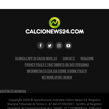
SCARICA L’APP DI CALCIO NEWS 24
CONTATTI
REDAZIONE
PRIVACY POLICY E TRATTAMENTO DEI DATI PERSONALI
INFORMATIVA ESTESA SUI COOKIE (COOKIE POLICY)
NETWORK SPORT REVIEW
gestisci il consenso
Copyright 2026 © riproduzione riservata Calcio News 24 -Registro
Stampa Tribunale di Torino n. 47 del 07/09/2021 - Iscritto al Registro
Operatori di Comunicazione al n. 26692 - P.I.11028660014 - Editore e