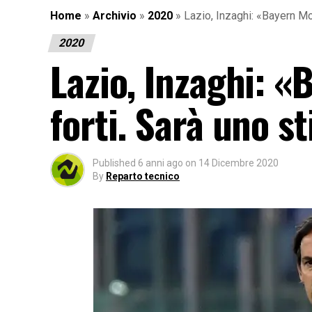
Home
»
Archivio
»
2020
»
Lazio, Inzaghi: «Bayern Mo
2020
Lazio, Inzaghi: 
forti. Sarà uno s
Published
6 anni ago
on
14 Dicembre 2020
By
Reparto tecnico