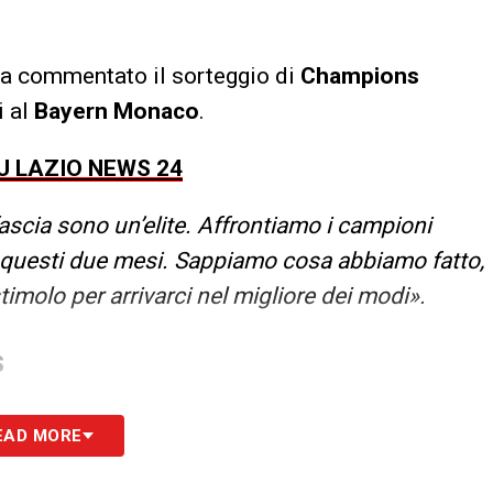
ha commentato il sorteggio di
Champions
i al
Bayern Monaco
.
U LAZIO NEWS 24
ascia sono un’elite. Affrontiamo i campioni
n questi due mesi. Sappiamo cosa abbiamo fatto,
imolo per arrivarci nel migliore dei modi».
S
EAD MORE