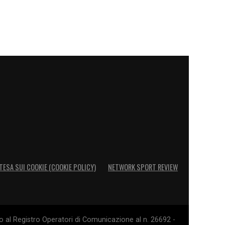
TESA SUI COOKIE (COOKIE POLICY)
NETWORK SPORT REVIEW
o al Registro Operatori di Comunicazione al n. 26692 -