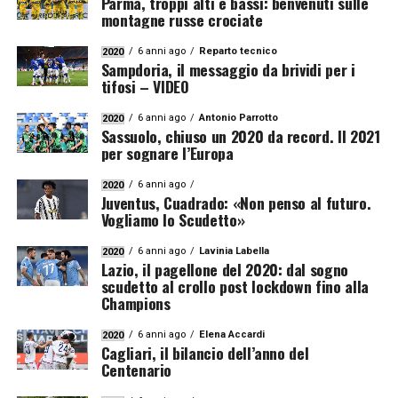
Parma, troppi alti e bassi: benvenuti sulle
montagne russe crociate
6 anni ago
Reparto tecnico
2020
Sampdoria, il messaggio da brividi per i
tifosi – VIDEO
6 anni ago
Antonio Parrotto
2020
Sassuolo, chiuso un 2020 da record. Il 2021
per sognare l’Europa
6 anni ago
2020
Juventus, Cuadrado: «Non penso al futuro.
Vogliamo lo Scudetto»
6 anni ago
Lavinia Labella
2020
Lazio, il pagellone del 2020: dal sogno
scudetto al crollo post lockdown fino alla
Champions
6 anni ago
Elena Accardi
2020
Cagliari, il bilancio dell’anno del
Centenario