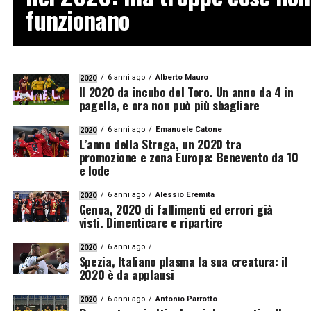
funzionano
6 anni ago
Alberto Mauro
2020
Il 2020 da incubo del Toro. Un anno da 4 in
pagella, e ora non può più sbagliare
6 anni ago
Emanuele Catone
2020
L’anno della Strega, un 2020 tra
promozione e zona Europa: Benevento da 10
e lode
6 anni ago
Alessio Eremita
2020
Genoa, 2020 di fallimenti ed errori già
visti. Dimenticare e ripartire
6 anni ago
2020
Spezia, Italiano plasma la sua creatura: il
2020 è da applausi
6 anni ago
Antonio Parrotto
2020