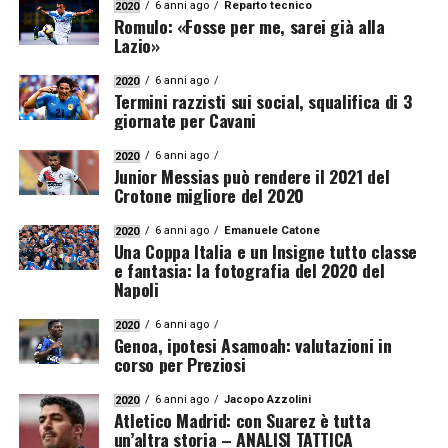
6 anni ago
Reparto tecnico
2020
Romulo: «Fosse per me, sarei già alla
Lazio»
6 anni ago
2020
Termini razzisti sui social, squalifica di 3
giornate per Cavani
6 anni ago
2020
Junior Messias può rendere il 2021 del
Crotone migliore del 2020
6 anni ago
Emanuele Catone
2020
Una Coppa Italia e un Insigne tutto classe
e fantasia: la fotografia del 2020 del
Napoli
6 anni ago
2020
Genoa, ipotesi Asamoah: valutazioni in
corso per Preziosi
6 anni ago
Jacopo Azzolini
2020
Atletico Madrid: con Suarez è tutta
un’altra storia – ANALISI TATTICA