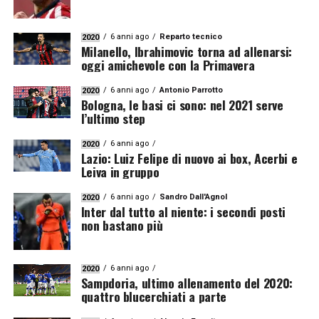
6 anni ago
Reparto tecnico
2020
Milanello, Ibrahimovic torna ad allenarsi:
oggi amichevole con la Primavera
6 anni ago
Antonio Parrotto
2020
Bologna, le basi ci sono: nel 2021 serve
l’ultimo step
6 anni ago
2020
Lazio: Luiz Felipe di nuovo ai box, Acerbi e
Leiva in gruppo
6 anni ago
Sandro Dall'Agnol
2020
Inter dal tutto al niente: i secondi posti
non bastano più
6 anni ago
2020
Sampdoria, ultimo allenamento del 2020:
quattro blucerchiati a parte