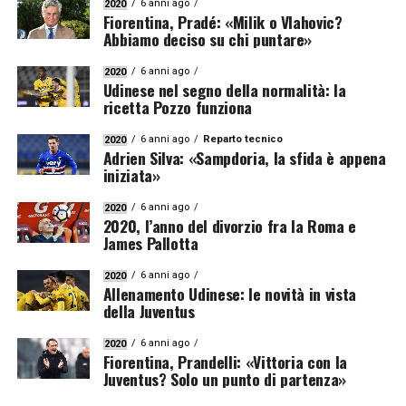
6 anni ago
2020
Fiorentina, Pradé: «Milik o Vlahovic?
Abbiamo deciso su chi puntare»
6 anni ago
2020
Udinese nel segno della normalità: la
ricetta Pozzo funziona
6 anni ago
Reparto tecnico
2020
Adrien Silva: «Sampdoria, la sfida è appena
iniziata»
6 anni ago
2020
2020, l’anno del divorzio fra la Roma e
James Pallotta
6 anni ago
2020
Allenamento Udinese: le novità in vista
della Juventus
6 anni ago
2020
Fiorentina, Prandelli: «Vittoria con la
Juventus? Solo un punto di partenza»