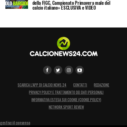
della FIGC. Campionato Primavera male del
calcio italiano» ESCLUSIVA e VIDEO
LA PLAYLIST DELLE NOSTRE TOP NEWS
SCARICA L’APP DI CALCIO NEWS 24
CONTATTI
REDAZIONE
PRIVACY POLICY E TRATTAMENTO DEI DATI PERSONALI
INFORMATIVA ESTESA SUI COOKIE (COOKIE POLICY)
NETWORK SPORT REVIEW
gestisci il consenso