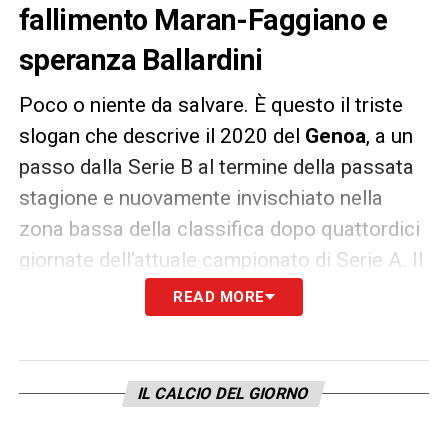
fallimento Maran-Faggiano e
speranza Ballardini
Poco o niente da salvare. È questo il triste
slogan che descrive il 2020 del
Genoa
, a un
passo dalla Serie B al termine della passata
stagione e nuovamente invischiato nella
zona bassa della classifica dopo quattordici
giornate dell’attuale campionato di Serie A. Il
miracolo compiuto da
Davide Nicola
non ha
READ MORE
evitato l’ennesima rivoluzione attuata dal
presidente
Enrico Preziosi
, che ha deciso di
affidarsi a
Rolando Maran
in panchina e
IL CALCIO DEL GIORNO
Daniele Faggiano
nell’area dirigenziale.
Risultato: entrambi sono durati pochi mesi