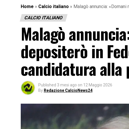
Home
»
Calcio italiano
»
Malagò annuncia: «Domani ma
CALCIO ITALIANO
Malagò annuncia
depositerò in Fed
candidatura alla
Published
3 mesi ago
on
12 Maggio 2026
By
Redazione CalcioNews24