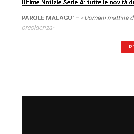
Ultime Notizie Serie A: tutte le novità
PAROLE MALAGO’ –
«
Domani mattina de
presidenza
»
LA PLAYLIST DELLE NOSTRE TOP NEW
R