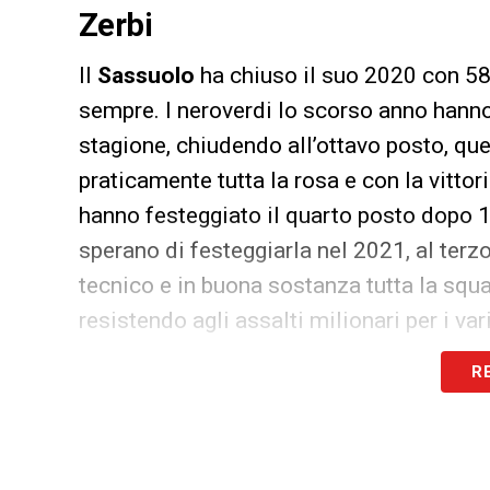
Zerbi
Il
Sassuolo
ha chiuso il suo 2020 con 58 
sempre. I neroverdi lo scorso anno hann
stagione, chiudendo all’ottavo posto, qu
praticamente tutta la rosa e con la vittor
hanno festeggiato il quarto posto dopo 14
sperano di festeggiarla nel 2021, al terz
tecnico e in buona sostanza tutta la squ
resistendo agli assalti milionari per i var
sicuramente un segnale di forza e un seg
R
tornare a viaggiare non solo sul territorio
Da segnalare indubbiamente
Ciccio
Cap
praticamente 3 reti a gara. Nel 2020 sono 