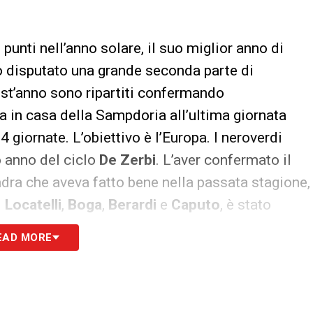
punti nell’anno solare, il suo miglior anno di
o disputato una grande seconda parte di
est’anno sono ripartiti confermando
ia in casa della Sampdoria all’ultima giornata
 giornate. L’obiettivo è l’Europa. I neroverdi
o anno del ciclo
De
Zerbi
. L’aver confermato il
adra che aveva fatto bene nella passata stagione,
i
Locatelli
,
Boga
,
Berardi
e
Caputo
, è stato
nale anche della volontà del club, che spera di
EAD MORE
 italiano.
uto
, 2,7 gol a partita con lui in campo dall’inizio,
stati 19 i gol realizzati dall’attaccante barese