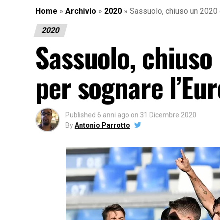
Home
»
Archivio
»
2020
»
Sassuolo, chiuso un 2020 d
2020
Sassuolo, chiuso 
per sognare l’Eu
Published
6 anni ago
on
31 Dicembre 2020
By
Antonio Parrotto