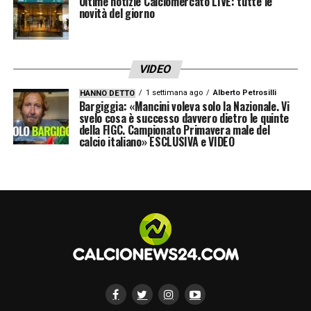
Ultime notizie Calciomercato LIVE: tutte le
novità del giorno
LA PLAYLIST DELLE NOSTRE TOP NEWS
VIDEO
1 settimana ago
Alberto Petrosilli
HANNO DETTO
Bargiggia: «Mancini voleva solo la Nazionale. Vi
svelo cosa è successo davvero dietro le quinte
della FIGC. Campionato Primavera male del
calcio italiano» ESCLUSIVA e VIDEO