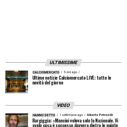
suo caso il Napoli continua a
monitorare le
sue prestazioni in ottica futura.
LA PLAYLIST DELLE NOSTRE TOP NEWS
ULTIMISSIME
5 ore ago
CALCIOMERCATO
Ultime notizie Calciomercato LIVE: tutte le
novità del giorno
VIDEO
1 settimana ago
Alberto Petrosilli
HANNO DETTO
Bargiggia: «Mancini voleva solo la Nazionale. Vi
svelo cosa è successo davvero dietro le quinte