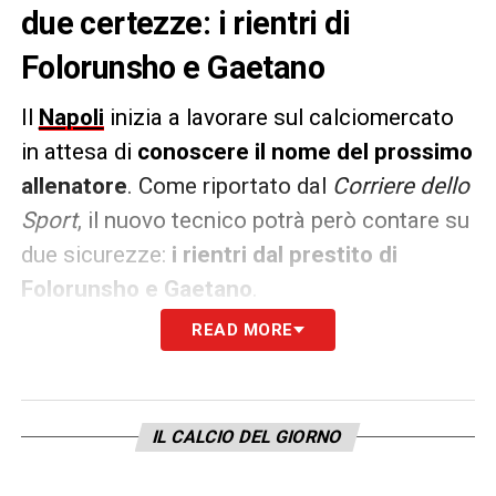
due certezze: i rientri di
Folorunsho e Gaetano
Il
Napoli
inizia a lavorare sul calciomercato
in attesa di
conoscere il nome del prossimo
allenatore
. Come riportato dal
Corriere dello
Sport
, il nuovo tecnico potrà però contare su
due sicurezze:
i rientri dal prestito di
Folorunsho e Gaetano
.
READ MORE
Il trequartista romano ha fatto
4 gol e un
assist in questa stagione al Verona
, finendo
inoltre nei radar della nazionale. Per quanto
IL CALCIO DEL GIORNO
riguarda
Gaetano al
Cagliari
ha segnato 3
reti
, l’ultima nel pareggio contro la Juve: nel