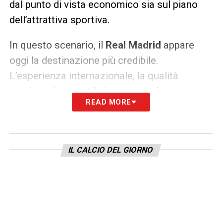
dal punto di vista economico sia sul piano
dell’attrattiva sportiva.
In questo scenario, il
Real Madrid
appare
oggi la destinazione più credibile.
L’esperienza internazionale, la qualità
tecnica e la versatilità del portoghese
READ MORE
rappresentano caratteristiche
particolarmente apprezzate ai vertici del
calcio europeo.
IL CALCIO DEL GIORNO
Sul giocatore ci sarebbe inoltre il gradimento
di
José Mourinho
, da sempre estimatore del
connazionale. Per questo motivo, l’eventuale
trasferimento potrebbe trasformarsi in uno