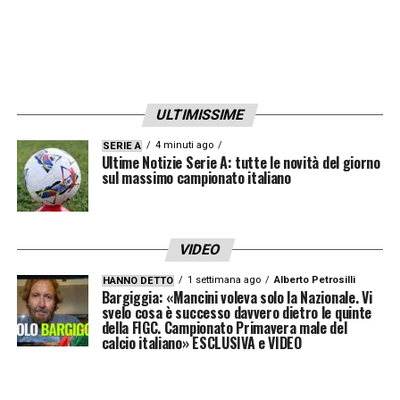
dei colpi più sorprendenti e discussi della
sessione estiva di mercato.
LA PLAYLIST DELLE NOSTRE TOP NEWS
ULTIMISSIME
4 minuti ago
SERIE A
Ultime Notizie Serie A: tutte le novità del giorno
sul massimo campionato italiano
VIDEO
1 settimana ago
Alberto Petrosilli
HANNO DETTO
Bargiggia: «Mancini voleva solo la Nazionale. Vi
svelo cosa è successo davvero dietro le quinte
della FIGC. Campionato Primavera male del
calcio italiano» ESCLUSIVA e VIDEO