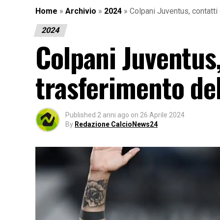
Home
»
Archivio
»
2024
»
Colpani Juventus, contatti 
2024
Colpani Juventus, 
trasferimento del
Published
2 anni ago
on
26 Aprile 2024
By
Redazione CalcioNews24