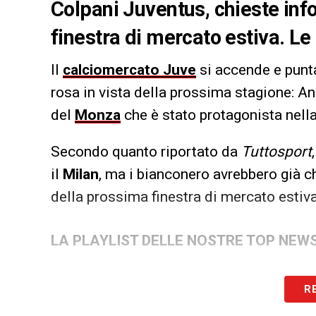
Colpani Juventus, chieste inf
finestra di mercato estiva. L
Il
calciomercato Juve
si accende e punta 
rosa in vista della prossima stagione: A
del
Monza
che è stato protagonista nell
Secondo quanto riportato da
Tuttosport
il
Milan
, ma i bianconero avrebbero già ch
della prossima finestra di mercato estiva
LA PLAYLIST DELLE NOSTRE TOP NEW
R