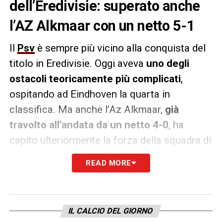
dell’Eredivisie: superato anche
l’AZ Alkmaar con un netto 5-1
Il
Psv
è sempre più vicino alla conquista del
titolo in Eredivisie. Oggi aveva
uno degli
ostacoli teoricamente più complicati
,
ospitando ad Eindhoven la quarta in
classifica. Ma anche l’Az Alkmaar,
già
travolto all’andata da un netto 4-0
, ha
capito ulteriormente la forza della squadra di
Peter Bosz.
READ MORE
Il primo tempo si è chiuso sul 2-0.
Dopo un
iniziale spavento per un palo colpito da
Pavilidis, la squadra di casa ha colpito con
IL CALCIO DEL GIORNO