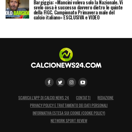
Bargiggia: «Mancini voleva solo la Nazionale. Vi
svelo cosa è successo davvero dietro le quinte
della FIGC. Campionato Primavera male del
calcio italiano» ESCLUSIVA e VIDEO
SCARICA L’APP DI CALCIO NEWS 24
CONTATTI
REDAZIONE
PRIVACY POLICY E TRATTAMENTO DEI DATI PERSONALI
INFORMATIVA ESTESA SUI COOKIE (COOKIE POLICY)
NETWORK SPORT REVIEW