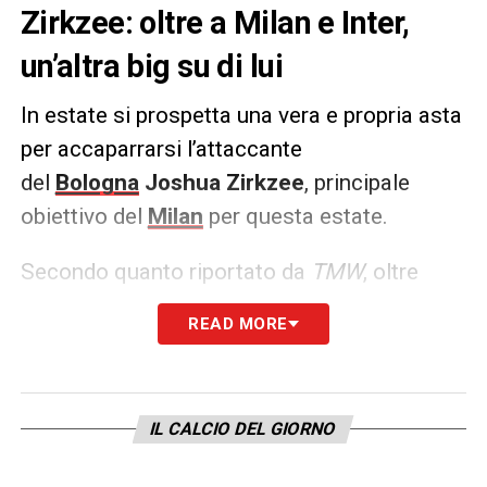
Zirkzee: oltre a Milan e Inter,
un’altra big su di lui
In estate si prospetta una vera e propria asta
per accaparrarsi l’attaccante
del
Bologna
Joshua Zirkzee
, principale
obiettivo del
Milan
per questa estate.
Secondo quanto riportato da
TMW
, oltre
all’interesse di
Milan ed Inter
, nelle ultime
READ MORE
settimane anche la
Juventus
ha palesato il
suo interesse per l’olandese. I bianconeri,
infatti, hanno pensato all’assalto del giovane
IL CALCIO DEL GIORNO
talento in caso di cessione di
Dusan
Vlahovic
.