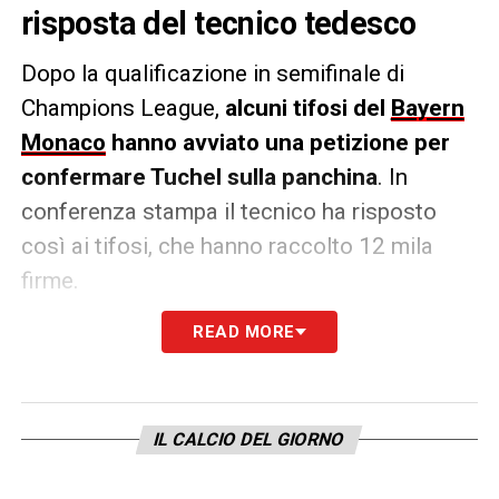
risposta del tecnico tedesco
Dopo la qualificazione in semifinale di
Champions League,
alcuni tifosi del
Bayern
Monaco
hanno avviato una petizione per
confermare Tuchel sulla panchina
. In
conferenza stampa il tecnico ha risposto
così ai tifosi, che hanno raccolto 12 mila
firme.
READ MORE
«
Anche se questo argomento mi fa ‘bene’,
perché è bello quando i tifosi vogliono che tu
rimanga, non è una priorità e non è
permesso che sia una priorità. Nei prossimi
IL CALCIO DEL GIORNO
11 giorni si parlerà solo di calcio, nient’altro.