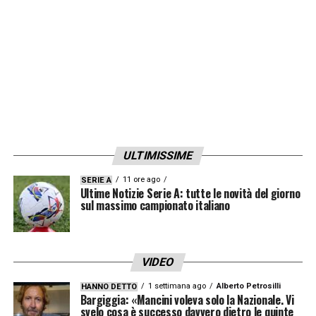
Vogliamo fare il massimo e raccogliere più
punti possibili in Bundesliga per ottenere il
miglior risultato e raggiungere la finale di
Champions League. Che sia piacevole o
spiacevole, non mi lascio influenzare da
esso. Ci concentriamo solo sul contare ogni
giorno per raggiungere i nostri obiettivi e
ULTIMISSIME
non c’è eccezione
»
11 ore ago
SERIE A
Ultime Notizie Serie A: tutte le novità del giorno
LA PLAYLIST DELLE NOSTRE TOP NEWS
sul massimo campionato italiano
VIDEO
1 settimana ago
Alberto Petrosilli
HANNO DETTO
Bargiggia: «Mancini voleva solo la Nazionale. Vi
svelo cosa è successo davvero dietro le quinte