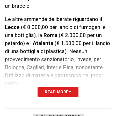
un braccio.
Le altre ammende deliberate riguardano il
Lecce
(€ 8.000,00 per lancio di fumogeni e
una bottiglia), la
Roma
(€ 2.000,00 per un
petardo) e l’
Atalanta
(€ 1.500,00 per il lancio
di una bottiglia di plastica). Nessun
provvedimento sanzionatorio, invece, per
Bologna, Cagliari, Inter e Pisa, nonostante
l’utilizzo di materiale pirotecnico nei propri
settori.
READ MORE
Calciatori espulsi e squalificati
I casi più caldi tra i calciatori sul terreno di