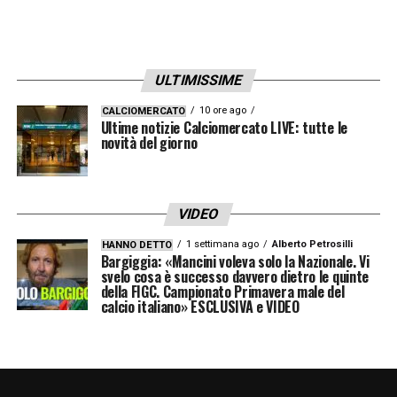
Le scuse significano che non puoi crescere
o andare avanti
». Una mentalità che ha
costruito l’identità vincente dei
Citizens
.
ULTIMISSIME
Ultime notizie Calcio Estero: tutte le novità
10 ore ago
CALCIOMERCATO
Ultime notizie Calciomercato LIVE: tutte le
del giorno provenienti da tutto il mondo
novità del giorno
Guardiola Manchester City, fame,
Champions e legame col club
VIDEO
1 settimana ago
Alberto Petrosilli
HANNO DETTO
Tra le frasi più dure resta quella pronunciata
Bargiggia: «Mancini voleva solo la Nazionale. Vi
svelo cosa è successo davvero dietro le quinte
dopo un momento complicato nel 2023:
della FIGC. Campionato Primavera male del
calcio italiano» ESCLUSIVA e VIDEO
«
Voglio una reazione da tutto il club, non
solo dai giocatori e dallo staff. Siamo una
squadra di fiori felici, io non voglio questo.
Voglio battere l’Arsenal
».