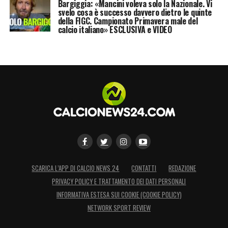
Bargiggia: «Mancini voleva solo la Nazionale. Vi
Cairo a fine stagione ringrazia e saluta
svelo cosa è successo davvero dietro le quinte
della FIGC. Campionato Primavera male del
Longo, insieme a Vagnati la scelta per la
calcio italiano» ESCLUSIVA e VIDEO
panchina cade su Giampaolo, ma il nuovo
progetto tecnico – supportato da un
mercato assolutamente non all’altezza – non
decolla. Anzi, fa precipitare il Toro all’ultimo
posto in classifica, in solitaria, dietro a
Crotone e Genoa
, con voci sempre più
insistenti di esonero. Giampaolo invece
resiste – le alternative scarseggiano –
salvato da due pareggi contro
SCARICA L’APP DI CALCIO NEWS 24
CONTATTI
Bologna
REDAZIONE
e
PRIVACY POLICY E TRATTAMENTO DEI DATI PERSONALI
soprattutto quello di
Napoli
. Ma intanto la
INFORMATIVA ESTESA SUI COOKIE (COOKIE POLICY)
piazza è in fermento, il malcontento sfocia
NETWORK SPORT REVIEW
nella durissima contestazione di qualche