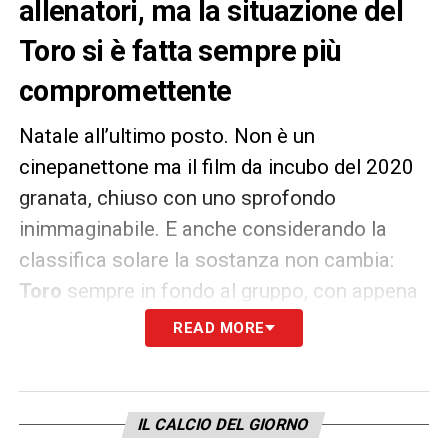
allenatori, ma la situazione del
Toro si è fatta sempre più
compromettente
Natale all’ultimo posto. Non è un
cinepanettone ma il film da incubo del 2020
granata, chiuso con uno sprofondo
inimmaginabile. E anche considerando la
classifica solare la sostanza non cambia:
Toro
sempre in fondo al gruppo, con appena
27 punti. Una crisi difficile da motivare alla
READ MORE
luce di una rosa da metà classifica e con un
Belotti
in stato di grazia, sempre
trascinatore, comunque decisivo con i suoi
IL CALCIO DEL GIORNO
gol. Qualcosa si è rotto in casa Toro, e