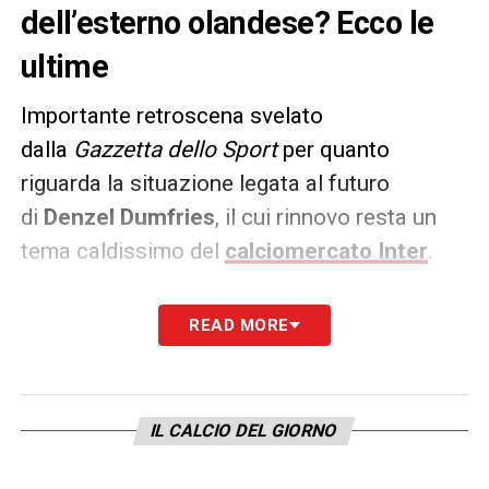
dell’esterno olandese? Ecco le
ultime
Importante retroscena svelato
dalla
Gazzetta dello Sport
per quanto
riguarda la situazione legata al futuro
di
Denzel Dumfries
, il cui rinnovo resta un
tema caldissimo del
calciomercato Inter
.
Dopo vari tentennamenti e dall’altra parte
READ MORE
una vera e propria offerta dalla Premier
League che non è mai arrivata, l’olandese sta
ritrattando su quello che potrebbe essere il
IL CALCIO DEL GIORNO
prossimo rinnovo di contratto con l’
Inter
.