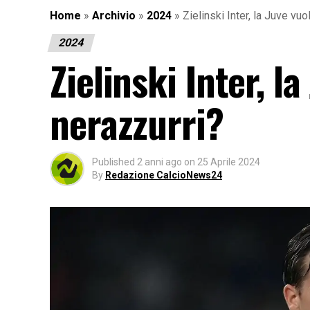
Home
»
Archivio
»
2024
»
Zielinski Inter, la Juve vuo
2024
Zielinski Inter, la
nerazzurri?
Published
2 anni ago
on
25 Aprile 2024
By
Redazione CalcioNews24