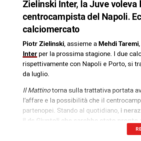
Zielinski Inter, la Juve voleva 
centrocampista del Napoli. Ecco
calciomercato
Piotr Zielinski
, assieme a
Mehdi Taremi
Inter
per la prossima stagione. I due calc
rispettivamente con Napoli e Porto, si tr
da luglio.
Il Mattino
torna sulla trattativa portata av
l’affare e la possibilità che il centrocam
partenopei. Stando al quotidiano,
i nera
il ds Giuntoli che sarebbe stato pronto 
R
LA PLAYLIST DELLE NOSTRE TOP NEW