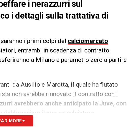
beffare i nerazzurri sul
 i dettagli sulla trattativa di
, saranno i primi colpi del
calciomercato
iatori, entrambi in scadenza di contratto
asferiranno a Milano a parametro zero a partire
anti da Ausilio e Marotta, il quale ha fiutato
pista non avrebbe rinnovato il contratto con i
zzurri avrebbero anche anticipato la Juve, con
a riabbracciare il suo ex calciatore
.
EAD MORE
S