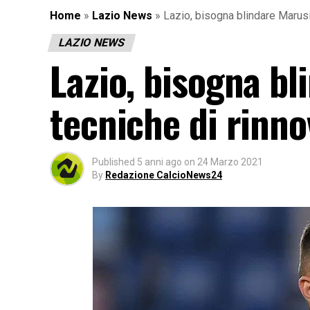
Home
»
Lazio News
»
Lazio, bisogna blindare Marusi
LAZIO NEWS
Lazio, bisogna bl
tecniche di rinno
Published
5 anni ago
on
24 Marzo 2021
By
Redazione CalcioNews24