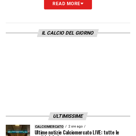
READ MORE
IL CALCIO DEL GIORNO
LA PLAYLIST DELLE NOSTRE TOP NEWS
ULTIMISSIME
2 ore ago
CALCIOMERCATO
Ultime notizie Calciomercato LIVE: tutte le